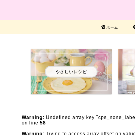
ホーム
やさしいレシピ
Warning
: Undefined array key "cps_none_labe
on line
58
Warning
: Trying to access array offset on valu