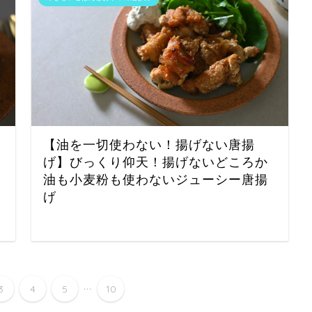
【油を一切使わない！揚げない唐揚
げ】びっくり仰天！揚げないどころか
油も小麦粉も使わないジューシー唐揚
げ
...
3
4
5
10