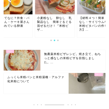
麦粉なし 卵なし 乳
【材料４つ！簡単！発酵
卵液ってなに？外食
品なし 簡単ぐるぐる
なし・サイリウムなし。
ン屋さん・ケーキ屋
ぜるだけ！『米粉ピ
米粉ピタパンの作り
で使われている卵液
.
方】...
と、...
無農薬米粉ピザレシピ。焼き立て、ねち
っと感なしの米粉ピザを目指しまし
た。...
ふっくら米粉パンと米粉湯種・アルファ
化米粉について