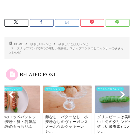
HOME
やさしいレシピ
やさしいごはんレシピ
スナップエンドウ6つの嬉しい栄養素。スナップエンドウとウィンナーのささっ
とレシピ
RELATED POST
しいレシピ
やさしいごはんレシピ
やさしい米粉パンレシピ
なし バターなし 小
グリンピースは美味し
【米粉のコッペパン
粉なしのヴィーガンス
い！旬のグリンピースの
ピ】小麦粉・卵・乳
ーボウルクッキーレ
嬉しい栄養素7つと簡単
なし米粉のもっちり
.
レ...
ん...