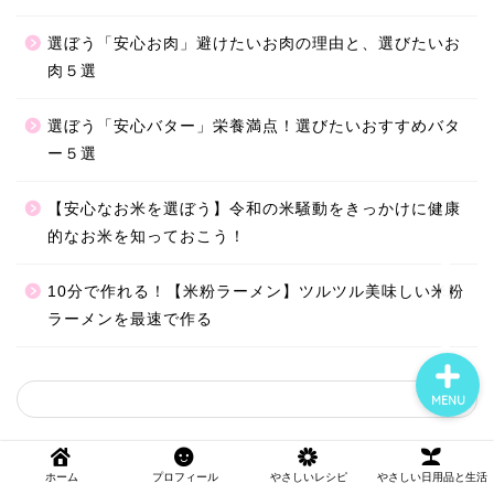
選ぼう「安心お肉」避けたいお肉の理由と、選びたいお
ホーム
肉５選
選ぼう「安心バター」栄養満点！選びたいおすすめバタ
やさしいレシピ
ー５選
やさしい日用品と生活
【安心なお米を選ぼう】令和の米騒動をきっかけに健康
的なお米を知っておこう！
やさしいごはんとおやつの
選び方
10分で作れる！【米粉ラーメン】ツルツル美味しい米粉
ラーメンを最速で作る
MENU
カテゴリー
ホーム
プロフィール
やさしいレシピ
やさしい日用品と生活