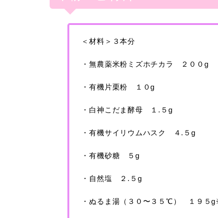
＜材料＞３本分
・無農薬米粉ミズホチカラ ２００g
・有機片栗粉 １０g
・白神こだま酵母 １.５g
・有機サイリウムハスク ４.５g
・有機砂糖 ５g
・自然塩 ２.５g
・ぬるま湯（３０〜３５℃） １９５g