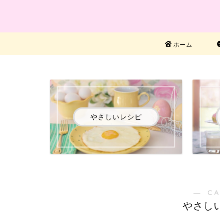
ホーム
やさしいレシピ
― C
やさし